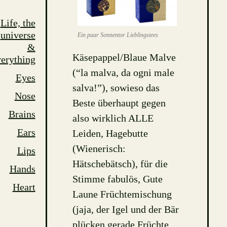
Life, the
universe
Ein paar Sonnentor Lieblingstees
&
Käsepappel/Blaue Malve
erything
(“la malva, da ogni male
Eyes
salva!”), sowieso das
Nose
Beste überhaupt gegen
Brains
also wirklich ALLE
Ears
Leiden, Hagebutte
(Wienerisch:
Lips
Hätschebätsch), für die
Hands
Stimme fabulös, Gute
Heart
Laune Früchtemischung
(jaja, der Igel und der Bär
plücken gerade Früchte