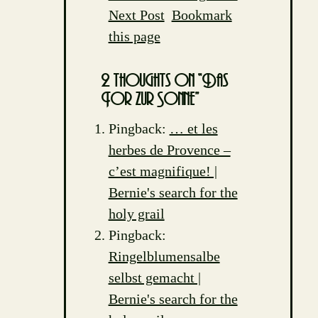
navigation
Next Post
Bookmark
this page
2 thoughts on “Das
Tor zur Sonne”
Pingback:
… et les
herbes de Provence –
c’est magnifique! |
Bernie's search for the
holy grail
Pingback:
Ringelblumensalbe
selbst gemacht |
Bernie's search for the