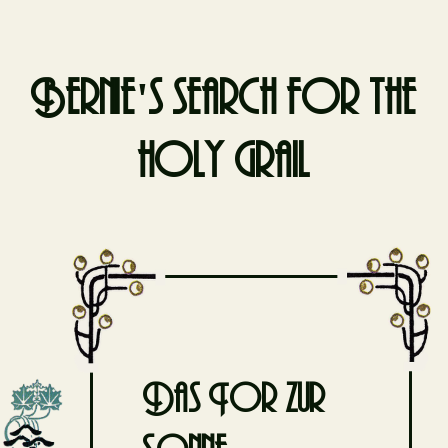
Bernie's search for the
holy grail
Skip
to
content
Das Tor zur