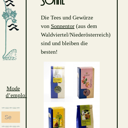
Sonne
Die Tees und Gewürze
von
Sonnentor
(aus dem
Waldviertel/Niederösterreich)
sind und bleiben die
besten!
Mode
d’emploi
Search
for: