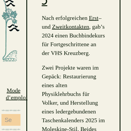
3
Nach erfolgreichen
Erst
–
und
Zweitkontakten
, gab’s
2024 einen Buchbindekurs
für Fortgeschrittene an
der VHS Kreuzberg.
Zwei Projekte waren im
Gepäck: Restaurierung
eines alten
Mode
Physiklehrbuchs für
d’emploi
Volker, und Herstellung
eines ledergebundenen
Search
Taschenkalenders 2025 im
for:
Moleskine-Stil. Beides