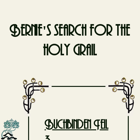
Bernie's search for the
holy grail
Skip
to
content
Buchbinden Teil