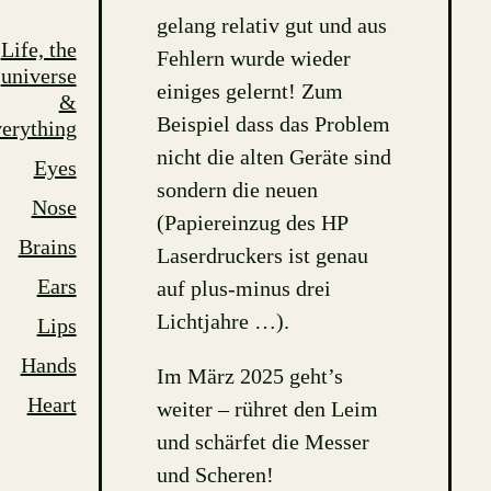
gelang relativ gut und aus
Life, the
Fehlern wurde wieder
universe
einiges gelernt! Zum
&
Beispiel dass das Problem
erything
nicht die alten Geräte sind
Eyes
sondern die neuen
Nose
(Papiereinzug des HP
Brains
Laserdruckers ist genau
Ears
auf plus-minus drei
Lichtjahre …).
Lips
Hands
Im März 2025 geht’s
Heart
weiter – rühret den Leim
und schärfet die Messer
und Scheren!