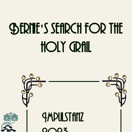
Bernie's search for the
holy grail
Skip
to
content
Impulstanz