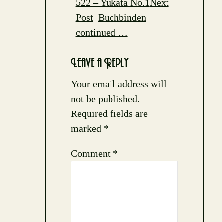
522 – Yukata No.1
Next
navigation
Post
Buchbinden
continued …
Leave a Reply
Your email address will
not be published.
Required fields are
marked
*
Comment
*