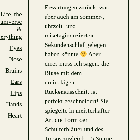
Erwartungen zurück, was
Life, the
aber auch am sommer-,
universe
uhrzeit- und
&
reisetaginduzierten
erything
Sekundenschlaf gelegen
Eyes
haben könnte
Aber
Nose
eines muss ich sagen: die
Brains
Bluse mit dem
Ears
dreieckigen
Rückenausschnitt ist
Lips
perfekt geschneidert! Sie
Hands
spiegelte in meisterhafter
Heart
Art die Form der
Schulterblätter und des
Torsos zugleich – 5 Sterne