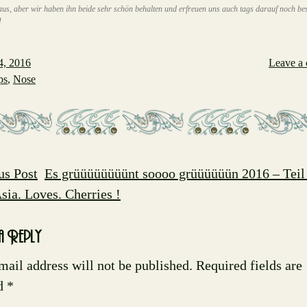
g aus, aber wir haben ihn beide sehr schön behalten und erfreuen uns auch tags darauf noch be
!
4, 2016
Leave a
ps
,
Nose
us Post
Es grüüüüüüüünt soooo grüüüüüün 2016 – Teil
t
sia. Loves. Cherries !
ation
a Reply
mail address will not be published.
Required fields are
d
*