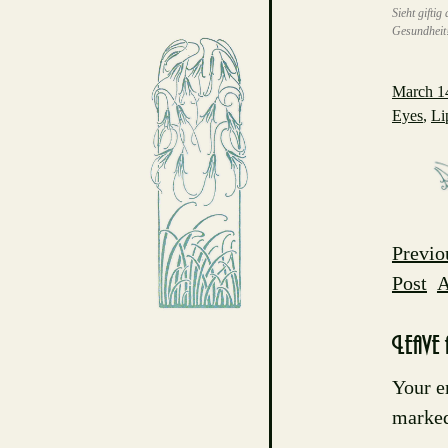
Sieht gifti
Gesundheit
March 1
Eyes
,
Li
Previo
Pos
Post
A
navig
Leave 
Your e
marke