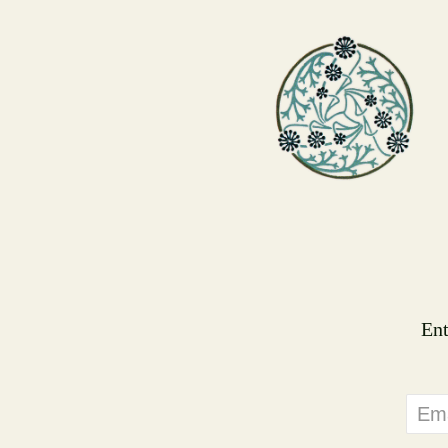
Ent
Emai
Addr