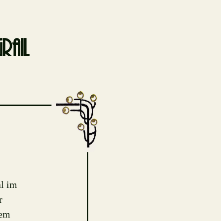
rail
al im
r
tem