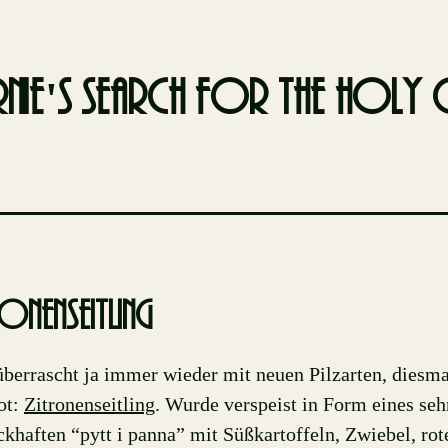
nie's search for the holy g
onenseitling
überrascht ja immer wieder mit neuen Pilzarten, diesm
ot:
Zitronenseitling
. Wurde verspeist in Form eines seh
khaften “pytt i panna” mit Süßkartoffeln, Zwiebel, ro