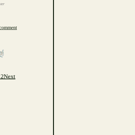
ster
 comment
 2
Next