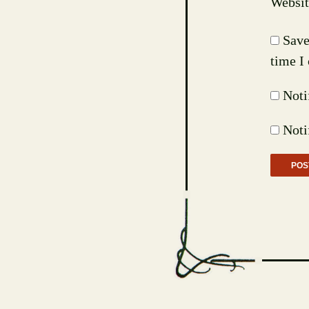
Websit
Save
time I
Noti
Noti