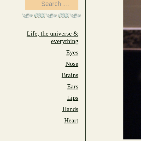
Search
for:
Life, the universe &
everything
Eyes
Nose
Brains
Ears
Lips
Hands
Heart