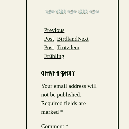
Previous
Post
Post
Birdland
Next
navigation
Post
Trotzdem
Frühling
Leave a Reply
Your email address will
not be published.
Required fields are
marked
*
Comment
*