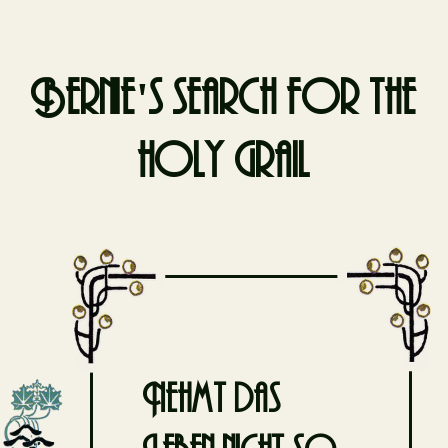
Bernie's search for the
holy grail
Skip
to
content
Nehmt das