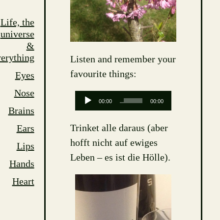
Life, the
universe
&
erything
Listen and remember your
favourite things:
Eyes
Nose
Audio
00:00
00:00
Brains
Player
Trinket alle daraus (aber
Ears
hofft nicht auf ewiges
Lips
Leben – es ist die Hölle).
Hands
Heart