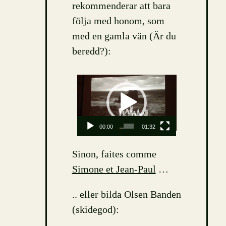
rekommenderar att bara
följa med honom, som
med en gamla vän (Är du
beredd?):
Video
Player
00:00
01:32
Sinon, faites comme
Simone et Jean-Paul
…
.. eller bilda Olsen Banden
(skidegod):