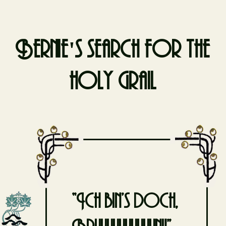
Bernie's search for the
holy grail
Skip
to
content
“Ich bin’s doch,