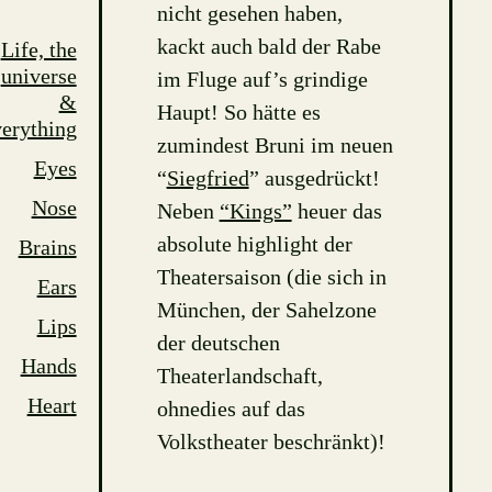
nicht gesehen haben,
kackt auch bald der Rabe
Life, the
universe
im Fluge auf’s grindige
&
Haupt! So hätte es
erything
zumindest Bruni im neuen
Eyes
“
Siegfried
” ausgedrückt!
Nose
Neben
“Kings”
heuer das
absolute highlight der
Brains
Theatersaison (die sich in
Ears
München, der Sahelzone
Lips
der deutschen
Hands
Theaterlandschaft,
Heart
ohnedies auf das
Volkstheater beschränkt)!