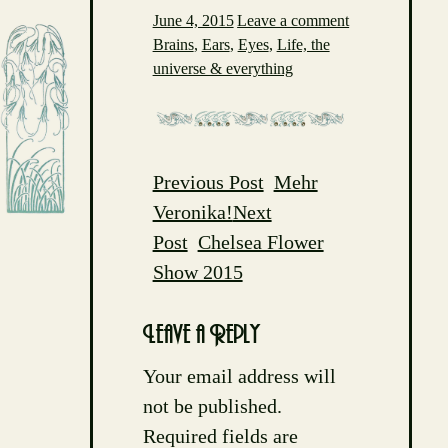
June 4, 2015
Leave a comment
Brains
,
Ears
,
Eyes
,
Life, the
universe & everything
Previous Post
Mehr
Post
Veronika!
Next
navigation
Post
Chelsea Flower
Show 2015
Leave a Reply
Your email address will
not be published.
Required fields are