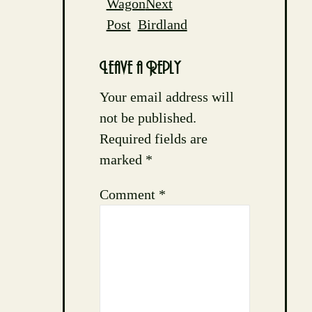
navigation
Wagon
Next
Post
Birdland
Leave a Reply
Your email address will
not be published.
Required fields are
marked
*
Comment
*