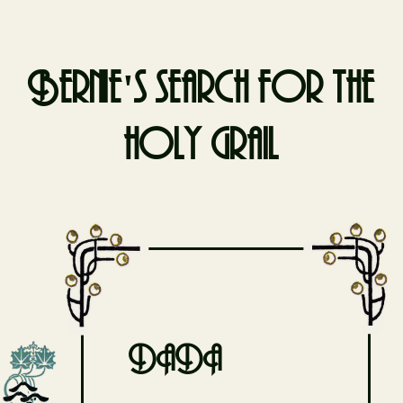
Bernie's search for the
holy grail
Skip
to
content
DADA