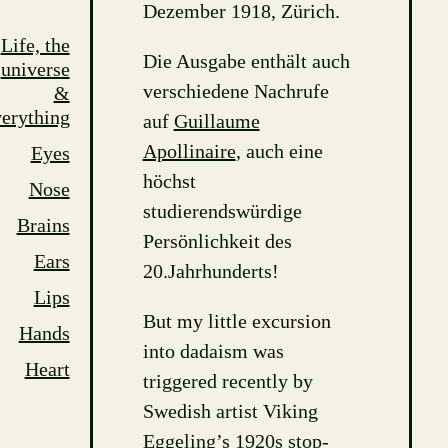
Dezember 1918, Zürich.
Life, the
Die Ausgabe enthält auch
universe
verschiedene Nachrufe
&
erything
auf
Guillaume
Apollinaire
, auch eine
Eyes
höchst
Nose
studierendswürdige
Brains
Persönlichkeit des
Ears
20.Jahrhunderts!
Lips
But my little excursion
Hands
into dadaism was
Heart
triggered recently by
Swedish artist Viking
Eggeling’s 1920s stop-