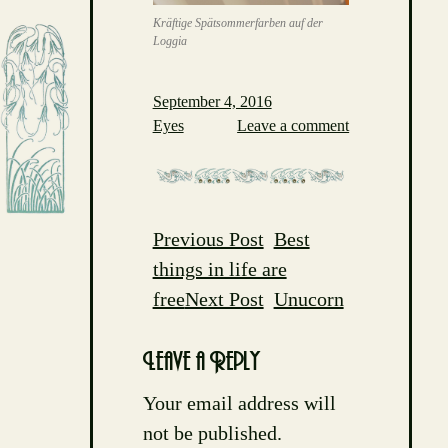
Kräftige Spätsommerfarben auf der
Loggia
September 4, 2016
Eyes
Leave a comment
Previous Post
Best
Post
things in life are
navigation
free
Next Post
Unucorn
Leave a Reply
Your email address will
not be published.