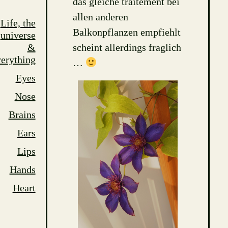
das gleiche traitement bei
allen anderen
Life, the
Balkonpflanzen empfiehlt
universe
scheint allerdings fraglich
&
erything
…
Eyes
Nose
Brains
Ears
Lips
Hands
Heart