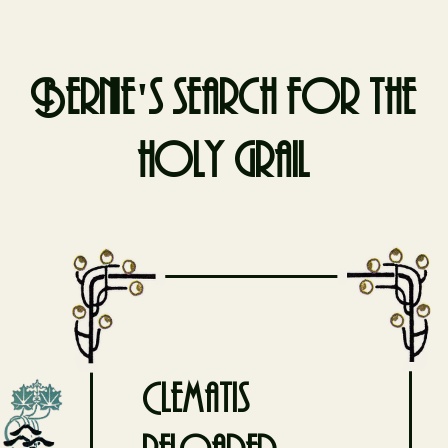
Bernie's search for the
holy grail
Skip
to
content
Clematis