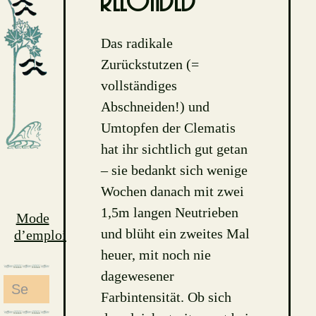
reloaded
Das radikale
Zurückstutzen (=
vollständiges
Abschneiden!) und
Umtopfen der Clematis
hat ihr sichtlich gut getan
– sie bedankt sich wenige
Wochen danach mit zwei
1,5m langen Neutrieben
Mode
und blüht ein zweites Mal
d’emploi
heuer, mit noch nie
dagewesener
Search
Farbintensität. Ob sich
for: